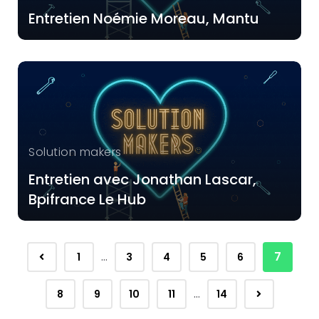
Entretien Noémie Moreau, Mantu
Solution makers
Entretien avec Jonathan Lascar,
Bpifrance Le Hub
…
7
1
3
4
5
6
…
8
9
10
11
14