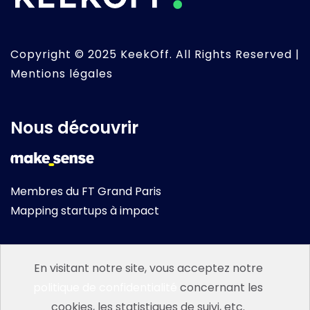
Copyright © 2025 KeekOff. All Rights Reserved |
Mentions légales
Nous découvrir
Membres du FT Grand Paris
Mapping startups à impact
En visitant notre site, vous acceptez notre
S'inscrire à la newsletter
politique de confidentialité
concernant les
cookies, les statistiques de suivi, etc.