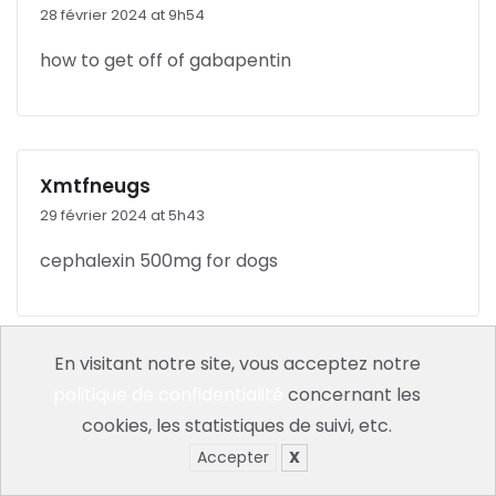
28 février 2024 at 9h54
how to get off of gabapentin
Xmtfneugs
29 février 2024 at 5h43
cephalexin 500mg for dogs
En visitant notre site, vous acceptez notre
SnduInfum
politique de confidentialité
concernant les
29 février 2024 at 19h05
cookies, les statistiques de suivi, etc.
Accepter
X
what is ciprofloxacin hcl 500mg tablets used
for