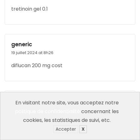
tretinoin gel 0.1
generic
19 juillet 2024 at 8h26
diflucan 200 mg cost
drugs
En visitant notre site, vous acceptez notre
19 juillet 2024 at 11h03
politique de confidentialité
concernant les
cookies, les statistiques de suivi, etc.
where can i buy retin a gel
Accepter
X