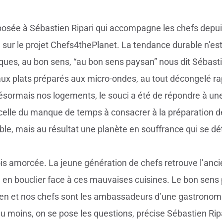
posée à Sébastien Ripari qui accompagne les chefs depuis
e sur le projet Chefs4thePlanet. La tendance durable n’est
ques, au bon sens, “au bon sens paysan” nous dit Sébastie
lle aux plats préparés aux micro-ondes, au tout décongelé r
ésormais nos logements, le souci a été de répondre à une
celle du manque de temps à consacrer à la préparation d
ble, mais au résultat une planète en souffrance qui se dét
ois amorcée. La jeune génération de chefs retrouve l’anc
 en bouclier face à ces mauvaises cuisines. Le bon sens 
yen et nos chefs sont les ambassadeurs d’une gastrono
u moins, on se pose les questions, précise Sébastien Ripa