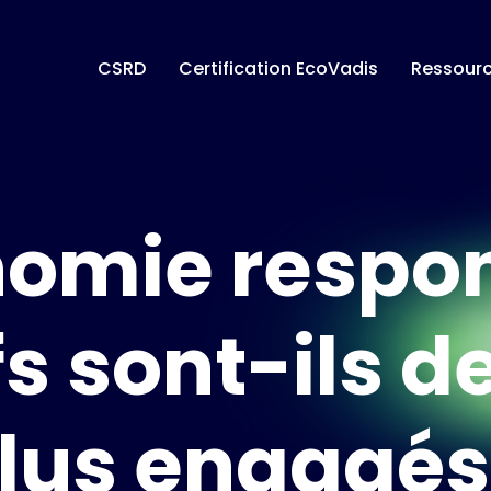
CSRD
Certification EcoVadis
Ressour
omie respo
s sont-ils d
lus engagés