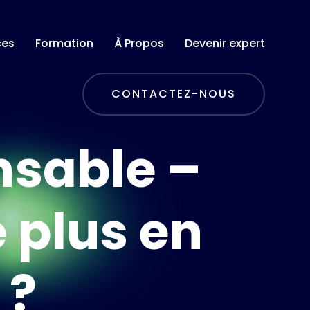
ces
Formation
À Propos
Devenir expert
CONTACTEZ-NOUS
nsable –
e plus en
 ?