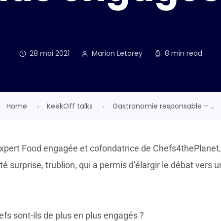
28 mai 2021
Marion Letorey
8 min read
Home
KeekOff talks
Gastronomie responsable – ...
xpert Food engagée et cofondatrice de Chefs4thePlanet,
é surprise, trublion, qui a permis d’élargir le débat vers un
fs sont-ils de plus en plus engagés ?