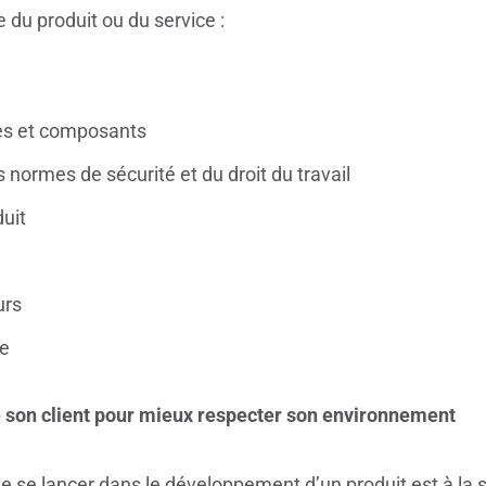
 du produit ou du service :
es et composants
 normes de sécurité et du droit du travail
uit
urs
ge
e son client pour mieux respecter son environnement
de se lancer dans le développement d’un produit est à la 