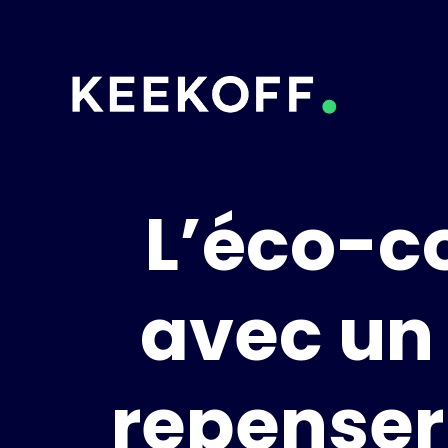
L’éco-co
avec un 
repenser 