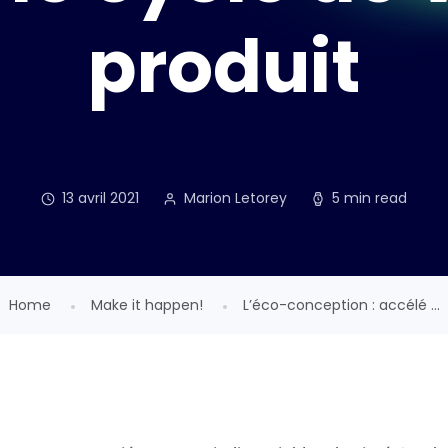
produit
13 avril 2021
Marion Letorey
5 min read
Home
Make it happen!
L’éco-conception : accélé ...