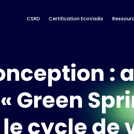
CSRD
Certification EcoVadis
Ressour
nception : 
« Green Spri
le cycle de 