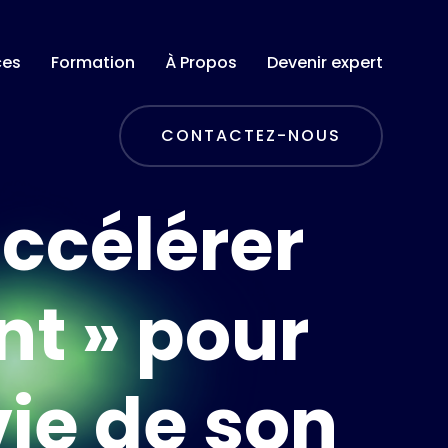
ces
Formation
À Propos
Devenir expert
CONTACTEZ-NOUS
accélérer
nt » pour
vie de son