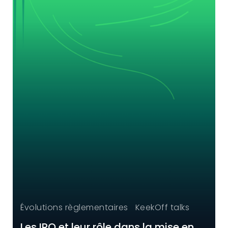
Évolutions règlementaires
KeekOff talks
Les IRO et leur rôle dans la mise en